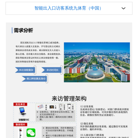
智能出入口访客系统九体育（中国）