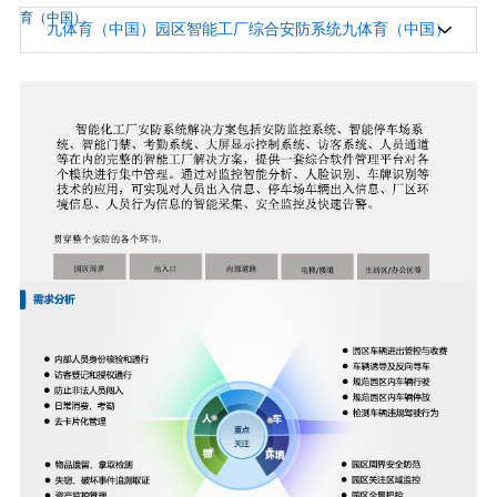
育（中国）
九体育（中国）园区智能工厂综合安防系统九体育（中国）